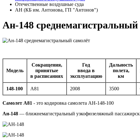
Отечественные воздушные суда
АН (КБ им. Антонова, ГП "Антонов")
Ан-148 среднемагистральный
Сокращения,
Год
Дальность
Модель
принятые
ввода в
полета,
в расписаниях
эксплуатацию
км
148-100
А81
2008
3500
Самолет А81
- это кодировка самолета АН-148-100
Ан-148
— ближнемагистральный узкофюзеляжный пассажирский