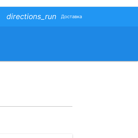
directions_run
Доставка
я о стране. |