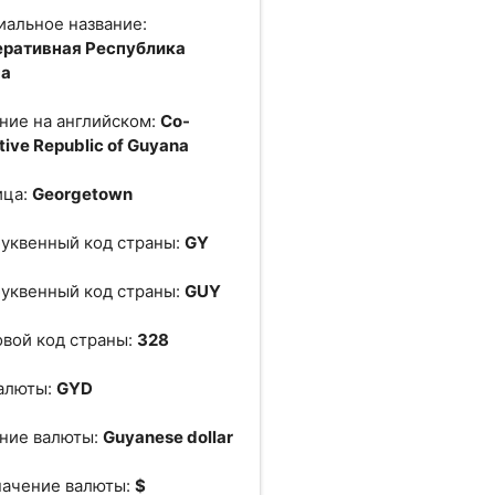
альное название:
еративная Республика
на
ние на английском:
Co-
tive Republic of Guyana
ица:
Georgetown
уквенный код страны:
GY
уквенный код страны:
GUY
вой код страны:
328
алюты:
GYD
ние валюты:
Guyanese dollar
начение валюты:
$