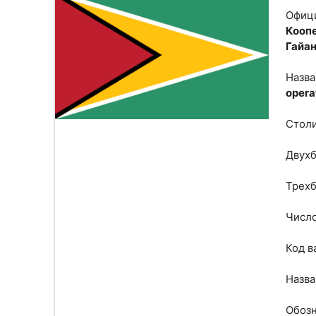
Офици
Кооп
Гайа
Назва
opera
Стол
Двухб
Трехб
Число
Код в
Назва
Обоз